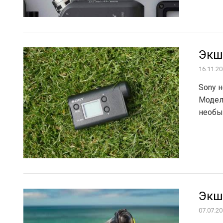
Экш
16.11.2
Sony 
Модел
необы
Экш
07.07.2