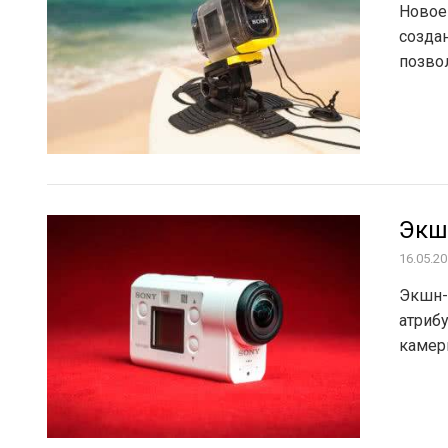
Новое
созда
позво
Экш
16.05.2
Экшн-
атриб
камер