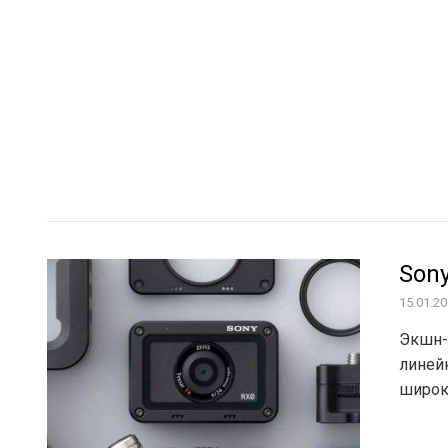
Проектирование и админис
24.07.2026
связи: основа современной циф
Son
15.01.2
Экшн-
линей
широк