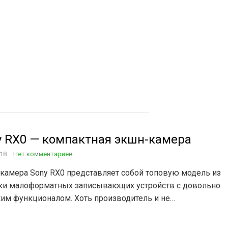
трирование сетей
ровой инфраструктуры
y RX0 — компактная экшн-камера
018
Нет комментариев
камера Sony RX0 представляет собой топовую модель из
ки малоформатных записывающих устройств с довольно
им функционалом. Хоть производитель и не…