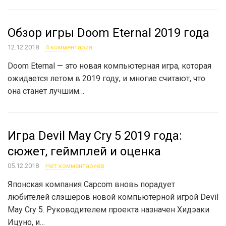
Обзор игры Doom Eternal 2019 года
12.12.2018
4 комментария
Doom Eternal — это новая компьютерная игра, которая
ожидается летом в 2019 году, и многие считают, что
она станет лучшим…
Игра Devil May Cry 5 2019 года:
сюжет, геймплей и оценка
05.12.2018
Нет комментариев
Японская компания Capcom вновь порадует
любителей слэшеров новой компьютерной игрой Devil
May Cry 5. Руководителем проекта назначен Хидэаки
Ицуно, и…