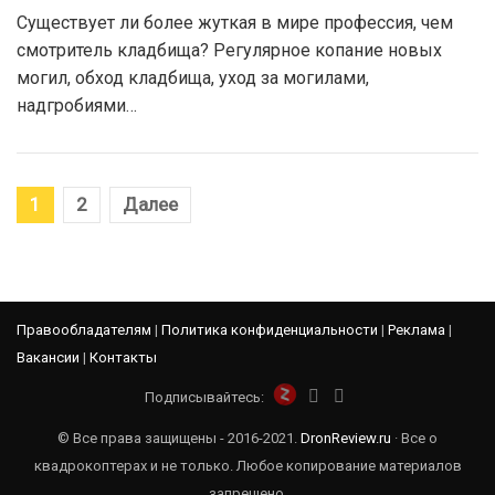
Существует ли более жуткая в мире профессия, чем
смотритель кладбища? Регулярное копание новых
могил, обход кладбища, уход за могилами,
надгробиями…
Навигация
1
2
Далее
по
записям
Правообладателям
|
Политика конфиденциальности
|
Реклама
|
Вакансии
|
Контакты
Подписывайтесь:
© Все права защищены - 2016-2021.
DronReview.ru
· Все о
квадрокоптерах и не только. Любое копирование материалов
запрещено.