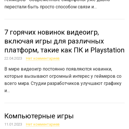
перестали быть просто способом связи и…
7 горячих новинок видеоигр,
включая игры для различных
платформ, такие как ПК и Playstation
22.04.2023
Нет комментариев
В мире видеоигр постоянно появляются новинки,
которые вызывают огромный интерес у геймеров со
всего мира. Студии разработчиков улучшают графику
и…
Компьютерные игры
11.01.2023
Нет комментариев