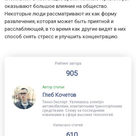
оказывают большое влияние на общество.
Некоторые люди рассматривают их как форму
развлечения, которая может быть приятной и
расслабляющей, в то время как другие видят в них
способ снять стресс и улучшить концентрацию.
Рейтинг автора
905
Автор статьи
Глеб Кочетов
Техно-Эксперт. Увлекаюсь электро-
автомобилями, компактными транспортными
средствами. Слежу за последними
новинками в сфере высоких технологий.
Написано статей
610