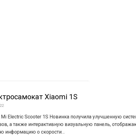
трирование сетей
ровой инфраструктуры
ктросамокат Xiaomi 1S
022
 Mi Electric Scooter 1S Новинка получила улучшенную сист
зов, а также интерактивную визуальную панель, отображ
ю информацию о скорости…