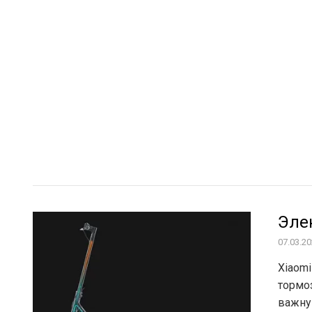
Проектирование и админис
связи: основа современной циф
Эле
07.03.2
Xiaomi
тормо
важну