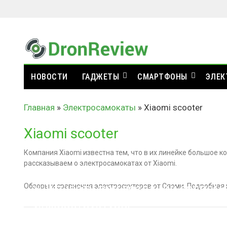
НОВОСТИ
ГАДЖЕТЫ
СМАРТФОНЫ
ЭЛЕК
Главная
»
Электросамокаты
»
Xiaomi scooter
Xiaomi scooter
Компания Xiaomi известна тем, что в их линейке большое 
рассказываем о электросамокатах от Xiaomi.
Телекоммуникационное обо
24.07.2026
учитывать при создании соврем
Оригинальные запчасти Hu
Обзоры и сравнения электроскутеров от Сяоми. Подробна
на качество и срок службы устро
инфраструктуры