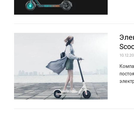
Элек
Scoo
10.12.2
Компан
посто
элект