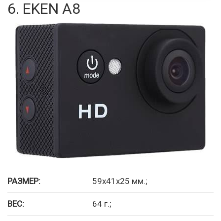
6. EKEN A8
РАЗМЕР:
59x41x25 мм.;
ВЕС:
64 г.;