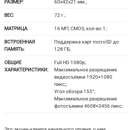
РАЗМЕР:
60x42x21 мм.;
ВЕС:
72 г.;
МАТРИЦА:
16 МП, CMOS, кол-во 1;
ВСТРОЕННАЯ
Поддержка карт microSD до
ПАМЯТЬ:
128 ГБ;
ОБЩИЕ
Full HD 1080p;
ХАРАКТЕРИСТИКИ:
Максимальное разрещение
видеосъёмки 1920×1080
пикс;;
Угол обзора 155°;
Максимальное разрешение
фотосъемки 4608×3456 пикс;
Это экшен-камера начального уровня, о чем