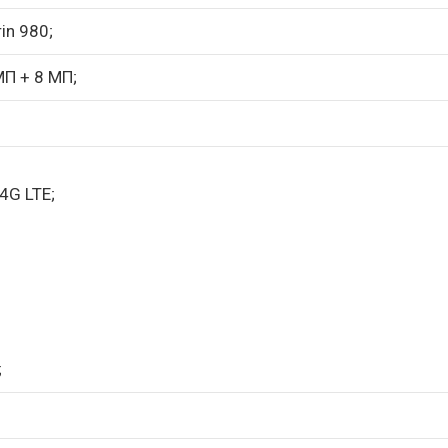
in 980;
П + 8 МП;
4G LTE;
;