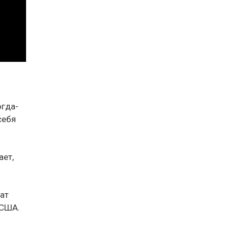
огда-
себя
ает,
рат
 США.