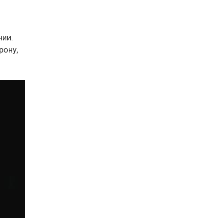
нии.
рону,