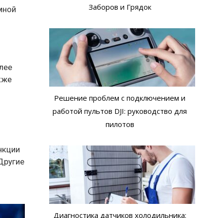
Заборов и Грядок
мной
лее
кже
Решение проблем с подключением и
работой пультов DJI: руководство для
пилотов
нкции
Другие
Диагностика датчиков холодильника: