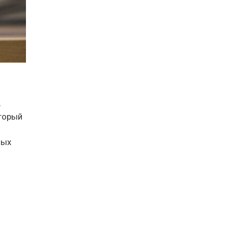
в
оторый
ных
я