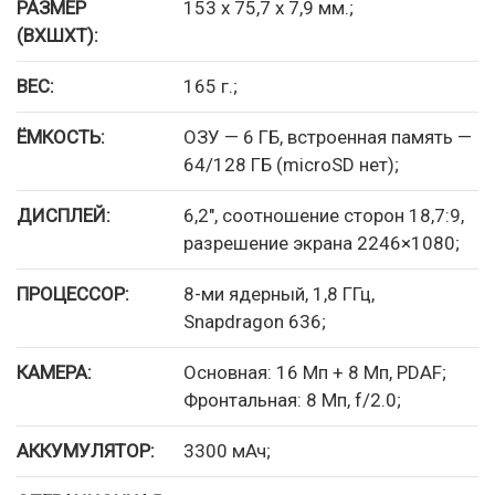
РАЗМЕР
153 x 75,7 x 7,9 мм.;
(ВХШХТ):
ВЕС:
165 г.;
ЁМКОСТЬ:
ОЗУ — 6 ГБ, встроенная память —
64/128 ГБ (microSD нет);
ДИСПЛЕЙ:
6,2″, соотношение сторон 18,7:9,
разрешение экрана 2246×1080;
ПРОЦЕССОР:
8-ми ядерный, 1,8 ГГц,
Snapdragon 636;
КАМЕРА:
Основная: 16 Мп + 8 Мп, PDAF;
Фронтальная: 8 Мп, f/2.0;
АККУМУЛЯТОР:
3300 мАч;