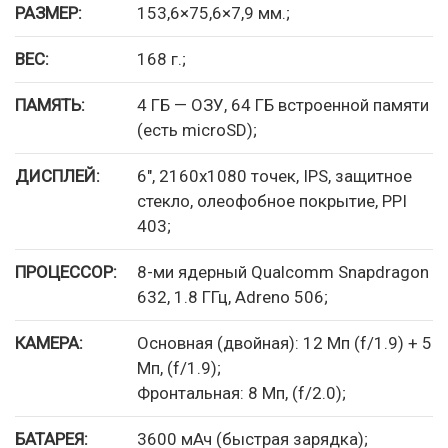
РАЗМЕР:
153,6×75,6×7,9 мм.;
ВЕС:
168 г.;
ПАМЯТЬ:
4 ГБ — ОЗУ, 64 ГБ встроенной памяти
(есть microSD);
ДИСПЛЕЙ:
6″, 2160х1080 точек, IPS, защитное
стекло, олеофобное покрытие, PPI
403;
ПРОЦЕССОР:
8-ми ядерный Qualcomm Snapdragon
632, 1.8 ГГц, Adreno 506;
КАМЕРА:
Основная (двойная): 12 Мп (f/1.9) + 5
Мп, (f/1.9);
Фронтальная: 8 Мп, (f/2.0);
БАТАРЕЯ:
3600 мАч (быстрая зарядка);