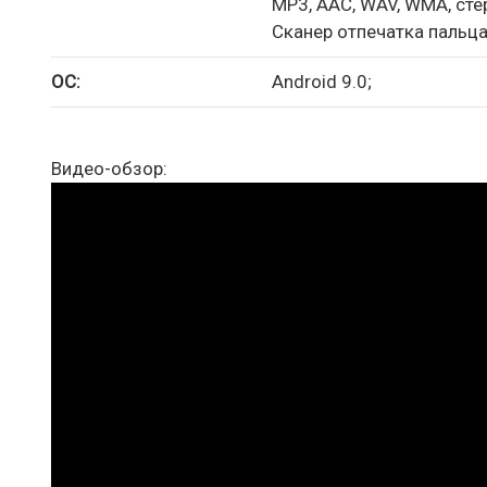
MP3, AAC, WAV, WMA, ст
Сканер отпечатка пальца
ОС:
Android 9.0;
Видео-обзор: