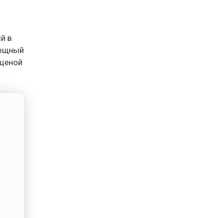
й в
мощный
 ценой