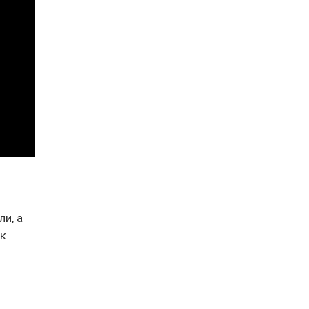
и, а
ок