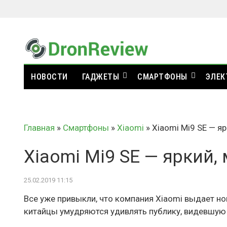
НОВОСТИ
ГАДЖЕТЫ
СМАРТФОНЫ
ЭЛЕК
Главная
»
Смартфоны
»
Xiaomi
»
Xiaomi Mi9 SE — я
Xiaomi Mi9 SE — яркий
25.02.2019 11:15
Все уже привыкли, что компания Xiaomi выдает н
китайцы умудряются удивлять публику, видевшую