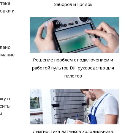
тека.
Заборов и Грядок
овки и
влено
имание
Решение проблем с подключением и
я
работой пультов DJI: руководство для
пилотов
вку о
сить
ы
Диагностика датчиков холодильника: