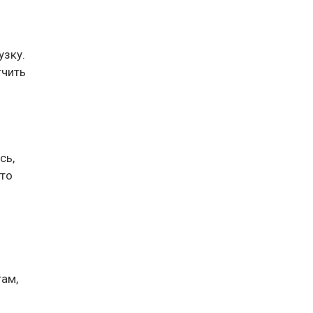
узку.
гчить
сь,
Это
там,