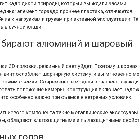
тит кадр дикой природы, который вы ждали часами.
дина: элемент гораздо прочнее пластика, отличается
чив к нагрузкам и грузам при активной эксплуатации. Т
ь в ручной клади.
ыбирают алюминий и шаровый
учки 3D-головки, режимный свет уйдет. Поэтому шаровая
н винт ослабляет шарнирную систему, и вы мгновенно м
ый режим съемки. Современные модели оснащены функци
ировать положение камеры. Конструкция включает наде
 что особенно важно при съемке в ветреных условиях.
агниевого компонента такие металлические аксессуары
иям, обладают влагозащитными и пылезащитными свойс
ных голов