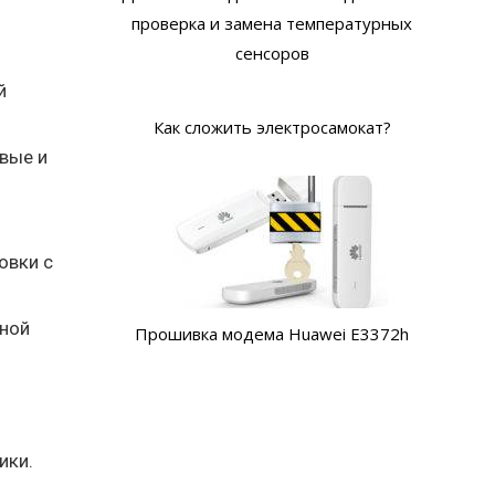
проверка и замена температурных
сенсоров
й
Как сложить электросамокат?
овые и
овки с
мной
Прошивка модема Huawei E3372h
ики.