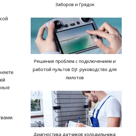
Заборов и Грядок
акой
Решение проблем с подключением и
работой пультов DJI: руководство для
еняете
пилотов
ей
жные
твами.
Диагностика датчиков холодильника: