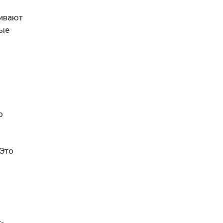
живают
ные
о
 Это
-