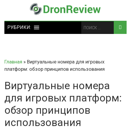
Главная
»
Виртуальные номера для игровых
платформ: обзор принципов использования
Виртуальные номера
для игровых платформ:
обзор принципов
использования