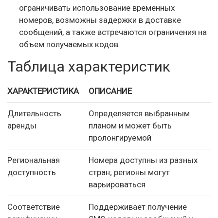
ограничивать использование временных
номеров, возможны задержки в доставке
сообщений, а также встречаются ограничения на
объем получаемых кодов.
Таблица характеристик
ХАРАКТЕРИСТИКА
ОПИСАНИЕ
Длительность
Определяется выбранным
аренды
планом и может быть
пролонгируемой
Региональная
Номера доступны из разных
доступность
стран; регионы могут
варьироваться
Соответствие
Поддерживает получение