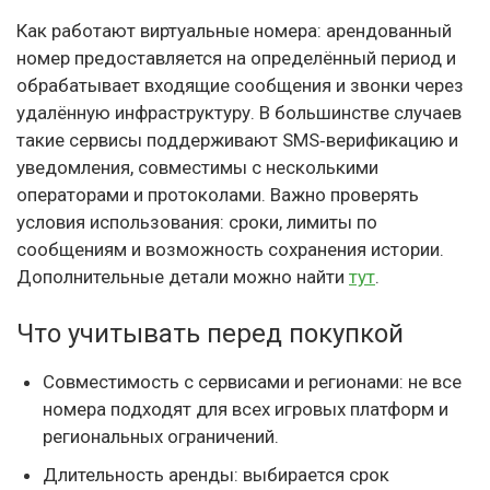
Как работают виртуальные номера: арендованный
номер предоставляется на определённый период и
обрабатывает входящие сообщения и звонки через
удалённую инфраструктуру. В большинстве случаев
такие сервисы поддерживают SMS‑верификацию и
уведомления, совместимы с несколькими
операторами и протоколами. Важно проверять
условия использования: сроки, лимиты по
сообщениям и возможность сохранения истории.
Дополнительные детали можно найти
тут
.
Что учитывать перед покупкой
Совместимость с сервисами и регионами: не все
номера подходят для всех игровых платформ и
региональных ограничений.
Длительность аренды: выбирается срок