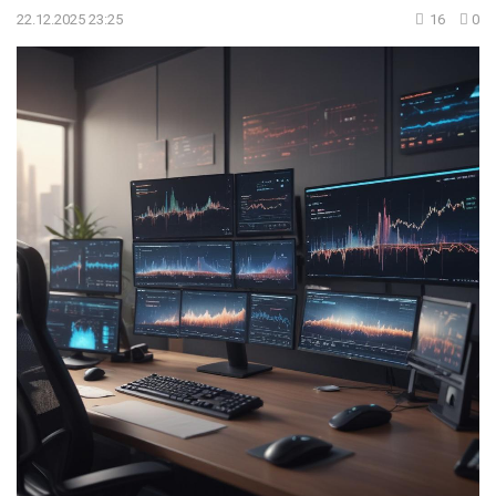
22.12.2025 23:25
16
0