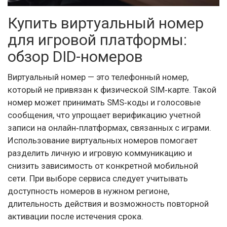
Купить виртуальный номер
для игровой платформы:
обзор DID-номеров
Виртуальный номер — это телефонный номер,
который не привязан к физической SIM‑карте. Такой
номер может принимать SMS‑коды и голосовые
сообщения, что упрощает верификацию учетной
записи на онлайн‑платформах, связанных с играми.
Использование виртуальных номеров помогает
разделить личную и игровую коммуникацию и
снизить зависимость от конкретной мобильной
сети. При выборе сервиса следует учитывать
доступность номеров в нужном регионе,
длительность действия и возможность повторной
активации после истечения срока.