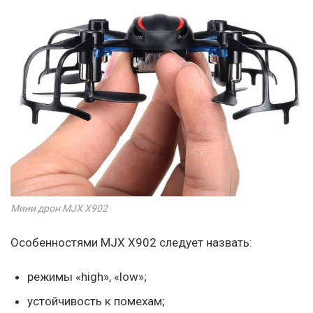
Мини дрон MJX X902
Особенностями MJX X902 следует назвать:
режимы «high», «low»;
устойчивость к помехам;