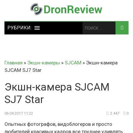
Главная
»
Экшн-камеры
»
SJCAM
»
Экшн-камера
SJCAM SJ7 Star
Экшн-камера SJCAM
SJ7 Star
06.04.2017 11:22
2 447
0
Опытных фотографов, видоблогеров и просто
любителей красивых кадров все труднее удивлять