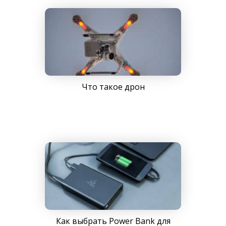
Что такое дрон
Как выбрать Power Bank для