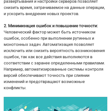
развертывания и настройки серверов позволяет
снизить время, затрачиваемое на данные операции,
и ускорить внедрение новых проектов.
2. Минимизация ошибок и повышение точности:
Человеческий фактор может быть источником
ошибок, особенно при выполнении рутинных и
монотонных задач. Автоматизация позволяет
исключить или снизить вероятность возникновения
ошибок, так как все действия выполняются в
соответствии с заранее определенными правилами.
Например, автоматизированные системы контроля
версий обеспечивают точность при слиянии
изменений и предотвращают возможные
конфликты.