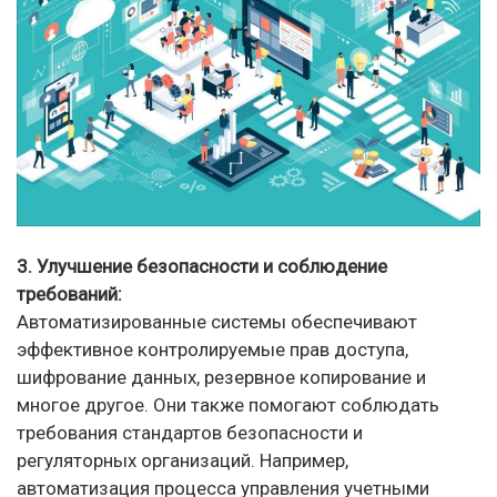
3. Улучшение безопасности и соблюдение
требований:
Автоматизированные системы обеспечивают
эффективное контролируемые прав доступа,
шифрование данных, резервное копирование и
многое другое. Они также помогают соблюдать
требования стандартов безопасности и
регуляторных организаций. Например,
автоматизация процесса управления учетными