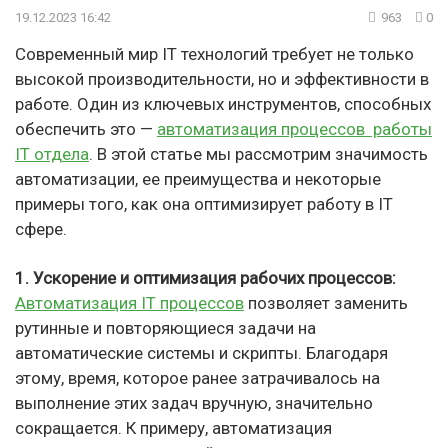
19.12.2023 16:42
963
0
Современный мир IT технологий требует не только
высокой производительности, но и эффективности в
работе. Один из ключевых инструментов, способных
обеспечить это —
автоматизация процессов работы
IT отдела
. В этой статье мы рассмотрим значимость
автоматизации, ее преимущества и некоторые
примеры того, как она оптимизирует работу в IT
сфере.
1. Ускорение и оптимизация рабочих процессов:
Автоматизация IT процессов
позволяет заменить
рутинные и повторяющиеся задачи на
автоматические системы и скрипты. Благодаря
этому, время, которое ранее затрачивалось на
выполнение этих задач вручную, значительно
сокращается. К примеру, автоматизация