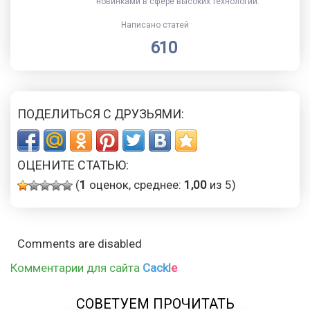
новинками в сфере высоких технологий.
Написано статей
610
ПОДЕЛИТЬСЯ С ДРУЗЬЯМИ:
ОЦЕНИТЕ СТАТЬЮ:
(
1
оценок, среднее:
1,00
из 5)
Comments are disabled
Комментарии для сайта
Cackl
e
СОВЕТУЕМ ПРОЧИТАТЬ