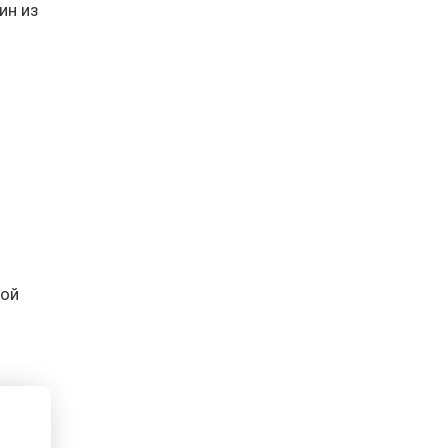
ин из
вой