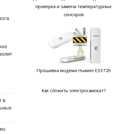
проверка и замена температурных
сенсоров
ога.
жно
волит
Прошивка модема Huawei E3372h
Как сложить электросамокат?
т в
льные
ию.