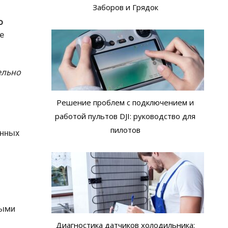
Заборов и Грядок
ю
е
ельно
Решение проблем с подключением и
работой пультов DJI: руководство для
пилотов
енных
выми
Диагностика датчиков холодильника: