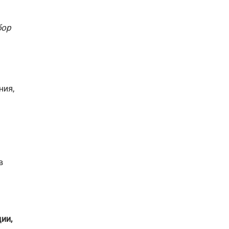
бор
ния,
в
ии,