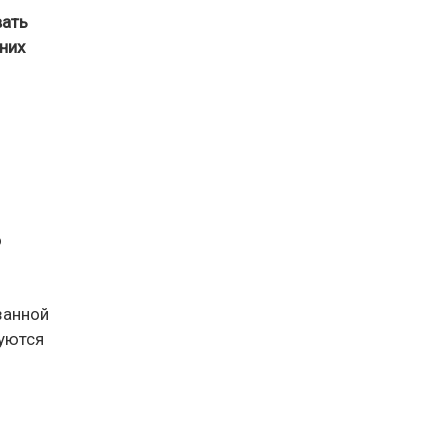
вать
них
о
занной
уются