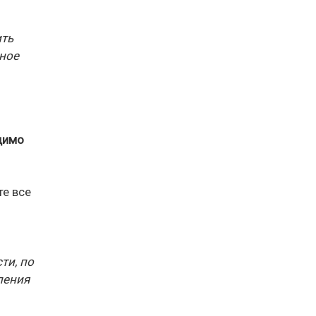
ить
ное
одимо
те все
ти, по
ления