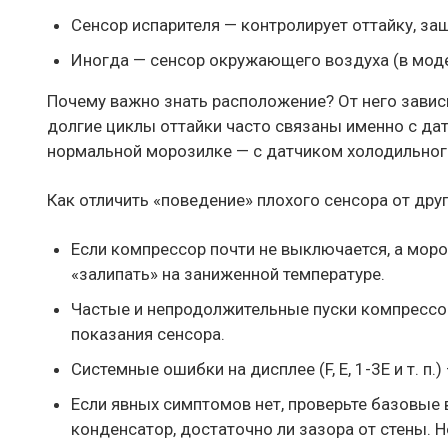
Сенсор испарителя — контролирует оттайку, за
Иногда — сенсор окружающего воздуха (в моде
Почему важно знать расположение? От него зависи
долгие циклы оттайки часто связаны именно с дат
нормальной морозилке — с датчиком холодильного
Как отличить «поведение» плохого сенсора от дру
Если компрессор почти не выключается, а моро
«залипать» на заниженной температуре.
Частые и непродолжительные пуски компрессо
показания сенсора.
Системные ошибки на дисплее (F, E, 1-3E и т. 
Если явных симптомов нет, проверьте базовые в
конденсатор, достаточно ли зазора от стены. 