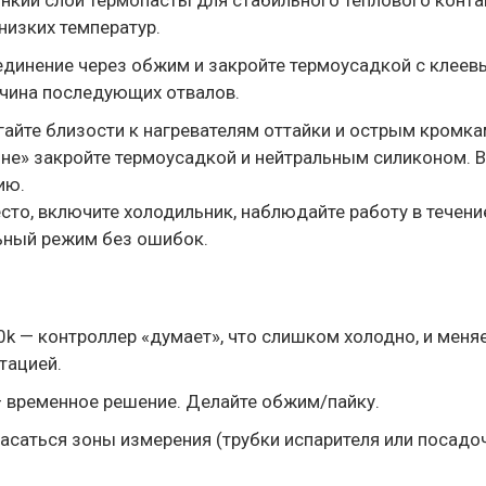
онкий слой термопасты для стабильного теплового конта
низких температур.
оединение через обжим и закройте термоусадкой с клее
ичина последующих отвалов.
айте близости к нагревателям оттайки и острым кромка
оне» закройте термоусадкой и нейтральным силиконом. 
ию.
есто, включите холодильник, наблюдайте работу в течени
ьный режим без ошибок.
k — контроллер «думает», что слишком холодно, и меня
тацией.
— временное решение. Делайте обжим/пайку.
асаться зоны измерения (трубки испарителя или посадо