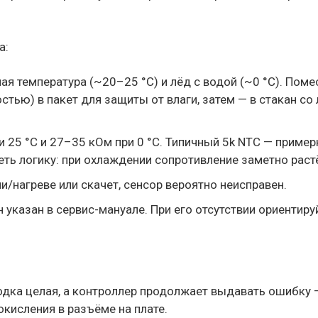
а:
ая температура (~20–25 °C) и лёд с водой (~0 °C). Поме
остью) в пакет для защиты от влаги, затем — в стакан со
 25 °C и 27–35 кОм при 0 °C. Типичный 5k NTC — пример
еть логику: при охлаждении сопротивление заметно раст
и/нагреве или скачет, сенсор вероятно неисправен.
 указан в сервис-мануале. При его отсутствии ориентиру
одка целая, а контроллер продолжает выдавать ошибку 
кисления в разъёме на плате.