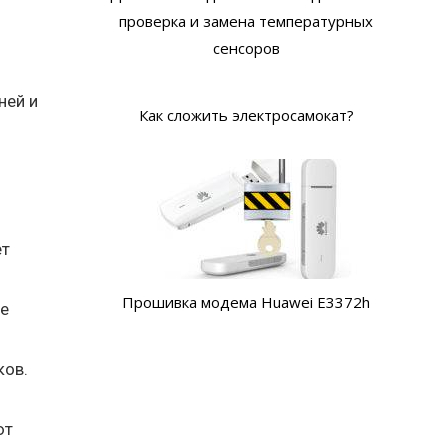
проверка и замена температурных
сенсоров
ней и
Как сложить электросамокат?
ет
Прошивка модема Huawei E3372h
ые
ков.
ют