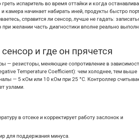
 греть испаритель во время оттайки и когда останавлив
и камера начинает набирать иней, продукты быстро порт
аетесь, справится ли сенсор, лучше не гадать: записать
но при желании часть диагностики вполне реально выполн
сенсор и где он прячется
ы — резисторы, меняющие сопротивление в зависимост
gative Temperature Coefficient): чем холоднее, тем выше
алы — 5 кОм или 10 кОм при 25 °C. Контроллер считыва
ет узлами.
атуру в отсеке и корректирует работу заслонок и
ир для поддержания минуса.