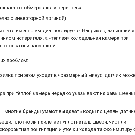
щищает от обмерзания и перегрева.
лях с инверторной логикой).
т, что именно вы диагностируете. Например, излишний и
чиком испарителя, а «теплая» холодильная камера при
 отсека или заслонкой.
гих проблем:
зилка при этом уходит в чрезмерный минус, датчик мож
ра при тёплой камере нередко указывают на завышенн
п.) — многие бренды умеют выдавать коды по цепям датчи
ещи: плотно ли прилегает уплотнитель двери, чист ли
Некорректная вентиляция и утечки холода также имитиру