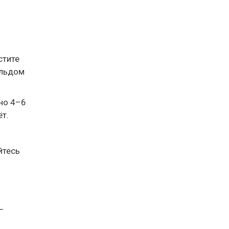
стите
 льдом
но 4–6
ёт.
йтесь
—