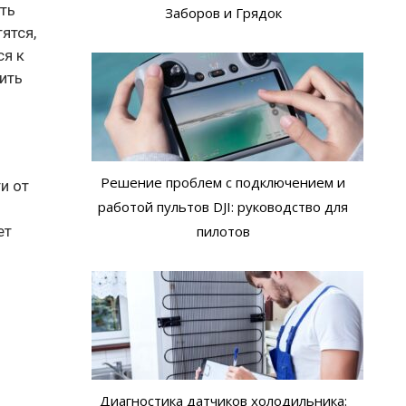
ать
Заборов и Грядок
ятся,
ся к
ить
Решение проблем с подключением и
и от
работой пультов DJI: руководство для
ет
пилотов
Диагностика датчиков холодильника: