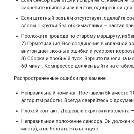
Если сенсор крепится к испарителю, нанесите т
закрепите клипсой или лентой, одобренной для 
Если штатный разъём отсутствует, сделайте с
слоем. Скрутки без обжима/пайки — частая пр
Проложите провода по старому маршруту, избег
7) Герметизация. Все соединения в «влажной з
внутри даёт ложные ошибки и ускоряет корроз
8) Сборка и пробный пуск. Верните панели на м
60 минут. Компрессор должен выйти на стабил
Распространённые ошибки при замене:
Неправильный номинал. Поставили 5k вместо 10
алгоритм работы. Всегда сверяйтесь с докумен
Плохой контакт. Дешёвые скрутки и изолента 
Неправильное положение сенсора. Он должен к
места), а не болтаться в воздухе.