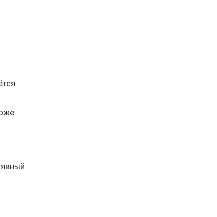
ётся
тоже
 явный