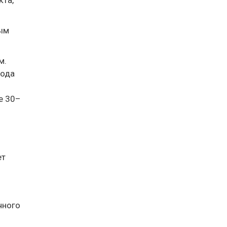
кта,
вым
м.
Вода
е 30–
ет
чного