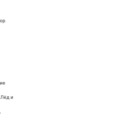
ор.
.
кие
 Лёд и
,