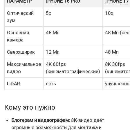
ПАРАМЕТР
IPHONE 16 PRO
IPHONE 17
Оптический
5x
10x
зум
Основная
48 Мп
48 Мп (сен
камера
Сверхширик
12 Мп
48 Мп
Максимальное
4K 60fps
8K 30fps
видео
(кинематографический)
(кинемато
LiDAR
есть
улучшенны
Кому это нужно
Блогерам и видеографам:
8K-видео даёт
огромные возможности для монтажа и