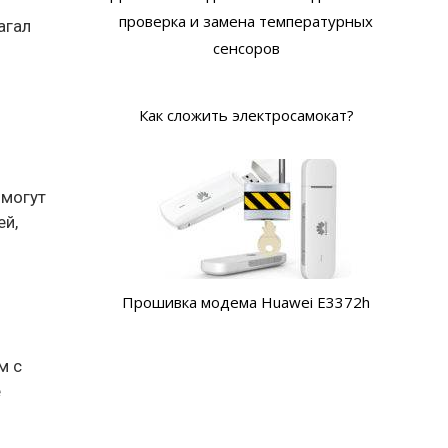
проверка и замена температурных
агал
сенсоров
Как сложить электросамокат?
 могут
ей,
Прошивка модема Huawei E3372h
м с
е