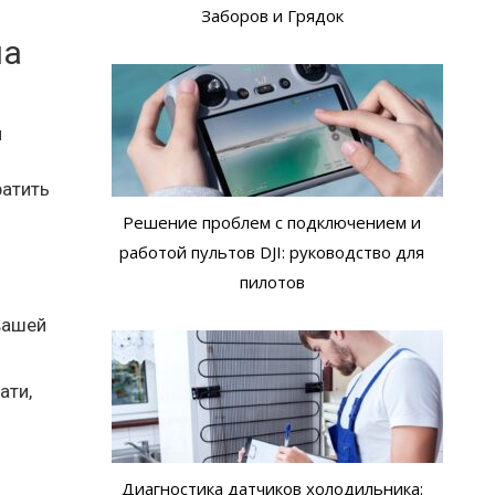
Заборов и Грядок
на
й
ратить
Решение проблем с подключением и
работой пультов DJI: руководство для
пилотов
вашей
ати,
Диагностика датчиков холодильника: