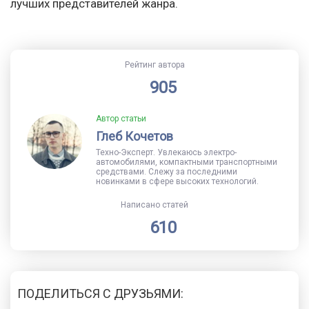
лучших представителей жанра.
Рейтинг автора
905
Автор статьи
Глеб Кочетов
Техно-Эксперт. Увлекаюсь электро-
автомобилями, компактными транспортными
средствами. Слежу за последними
новинками в сфере высоких технологий.
Написано статей
610
ПОДЕЛИТЬСЯ С ДРУЗЬЯМИ: