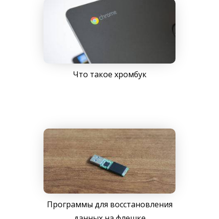
Что такое хромбук
Программы для восстановления
данных на флешке