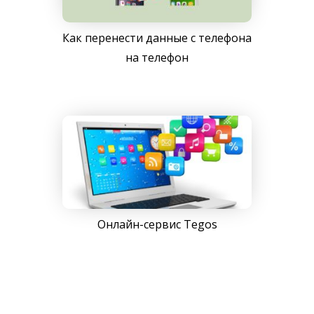
Как перенести данные с телефона
на телефон
Онлайн-сервис Tegos