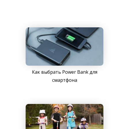
Как выбрать Power Bank для
смартфона