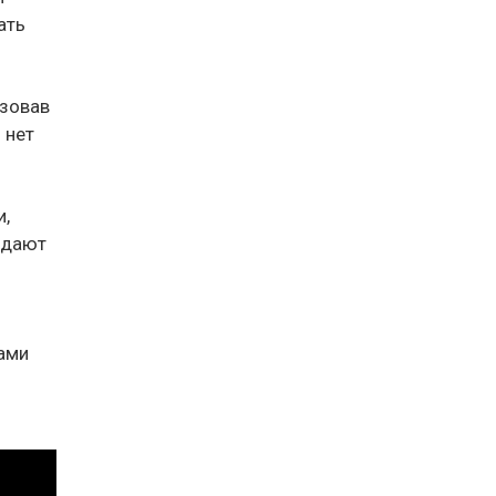
ать
ьзовав
 нет
и,
адают
рами