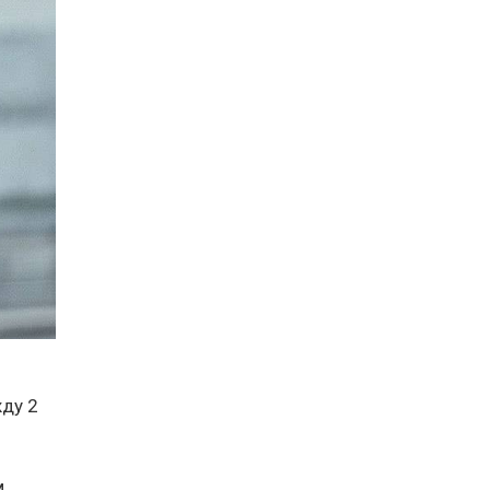
ду 2
м