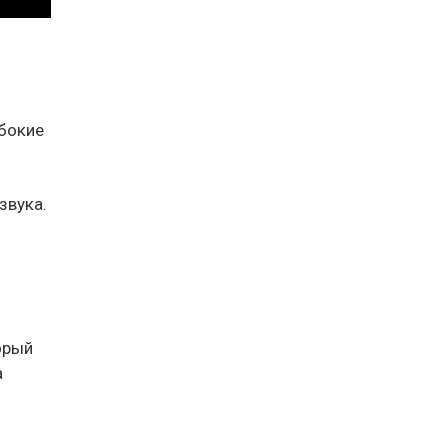
убокие
звука.
орый
а