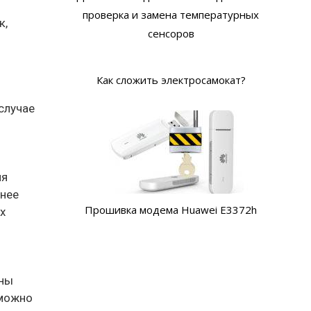
проверка и замена температурных
к,
сенсоров
Как сложить электросамокат?
случае
ия
енее
Прошивка модема Huawei E3372h
х
ены
 можно