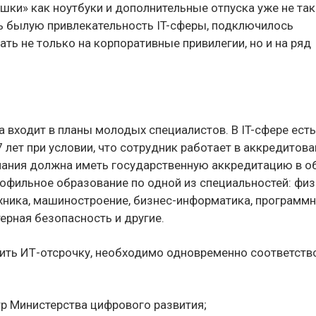
ки» как ноутбуки и дополнительные отпуска уже не так
ь былую привлекательность IT-сферы, подключилось
ть не только на корпоративные привилегии, но и на ряд
в
а входит в планы молодых специалистов. В IT-сфере есть
 лет при условии, что сотрудник работает в аккредитов
мпания должна иметь государственную аккредитацию в о
офильное образование по одной из специальностей: физ
ехника, машиностроение, бизнес-информатика, программ
ерная безопасность и другие.
чить ИТ-отсрочку, необходимо одновременно соответств
тр Министерства цифрового развития;