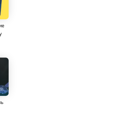
ие
у
ль