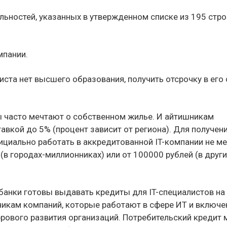
ьностей, указанных в утвержденном списке из 195 стро
мпании.
иста нет высшего образования, получить отсрочку в его 
ы часто мечтают о собственном жилье. И айтишникам
авкой до 5% (процент зависит от региона). Для получен
ициально работать в аккредитованной IT-компании не м
 (в городах-миллионниках) или от 100000 рублей (в други
банки готовы выдавать кредиты для IT-специалистов на
дникам компаний, которые работают в сфере ИТ и включ
рового развития организаций. Потребительский кредит