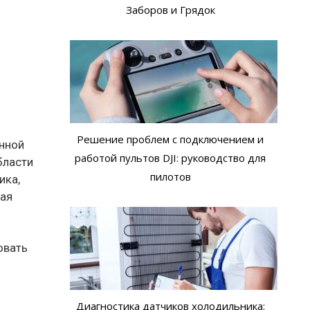
Заборов и Грядок
Решение проблем с подключением и
анной
работой пультов DJI: руководство для
бласти
пилотов
ика,
ная
овать
Диагностика датчиков холодильника: