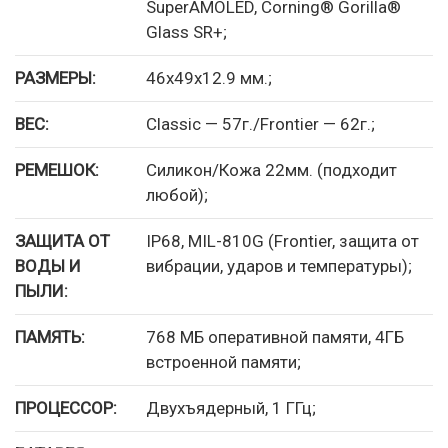
SuperAMOLED, Corning® Gorilla®
Glass SR+;
РАЗМЕРЫ:
46х49х12.9 мм.;
ВЕС:
Classic — 57г./Frontier — 62г.;
РЕМЕШОК:
Силикон/Кожа 22мм. (подходит
любой);
ЗАЩИТА ОТ
IP68, MIL-810G (Frontier, защита от
ВОДЫ И
вибрации, ударов и температуры);
ПЫЛИ:
ПАМЯТЬ:
768 МБ оперативной памяти, 4ГБ
встроенной памяти;
ПРОЦЕССОР:
Двухъядерный, 1 ГГц;