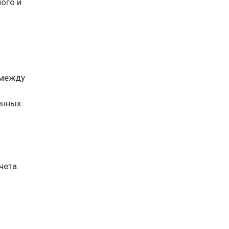
ого и
 между
енных
чета.