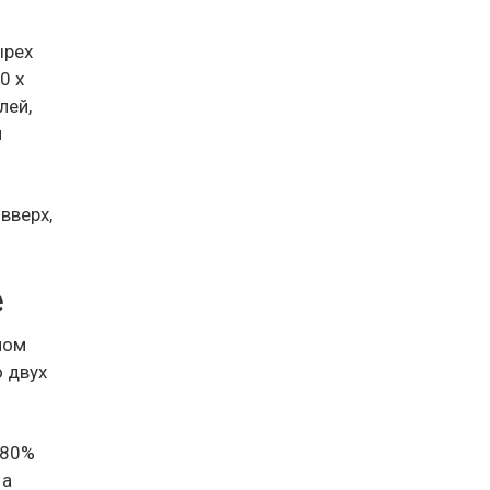
ырех
0 x
лей,
я
вверх,
e
лом
о двух
 80%
 а