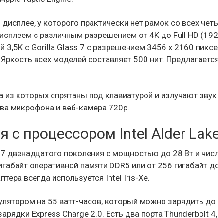
исплее, у которого практически нет рамок со всех чет
дисплеем с различным разрешением от 4K до Full HD (192
 3,5K с Gorilla Glass 7 с разрешением 3456 x 2160 пиксе
 Яркость всех моделей составляет 500 нит. Предлагаетс
а из которых спрятаны под клавиатурой и излучают звук 
два микрофона и веб-камера 720p.
я с процессором Intel Alder Lak
i5–7 двенадцатого поколения с мощностью до 28 Вт и чис
игабайт оперативной памяти DDR5 или от 256 гигабайт д
тера всегда используется Intel Iris-Xe.
умулятором на 55 ватт-часов, который можно зарядить до
рядки Express Charge 2.0. Есть два порта Thunderbolt 4,