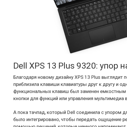
Dell XPS 13 Plus 9320: упор
Благодаря новому дизайну XPS 13 Plus выглядит поч
приблизила клавиши клавиатуры друг к другу и од
функциональных клавиш был заменен емкостным 
кнопки для функций или управления мультимедиа в
А пока тачпад, который Dell соединила с упором 
было интегрировано, чтобы передать ощущение реа
помощью решений, которые немного напоминают Ap