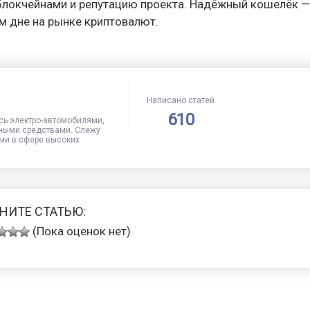
блокчейнами и репутацию проекта. Надёжный кошелёк —
м дне на рынке криптовалют.
Написано статей
610
сь электро-автомобилями,
ными средствами. Слежу
ми в сфере высоких
НИТЕ СТАТЬЮ:
(Пока оценок нет)