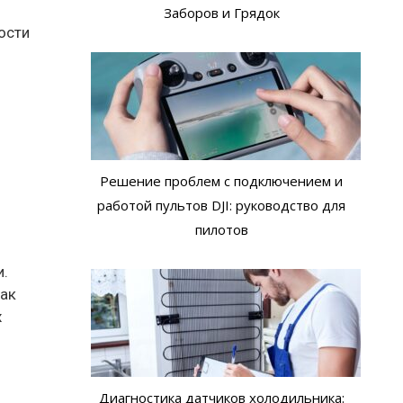
Заборов и Грядок
ости
Решение проблем с подключением и
работой пультов DJI: руководство для
пилотов
и.
как
х
Диагностика датчиков холодильника: