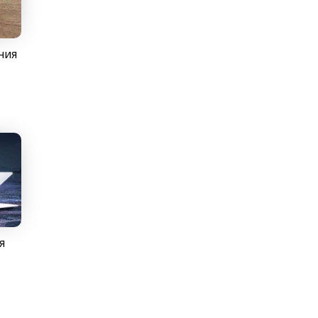
ния
я