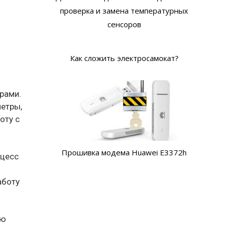
проверка и замена температурных
сенсоров
Как сложить электросамокат?
рами.
метры,
оту с
Прошивка модема Huawei E3372h
оцесс
аботу
ую