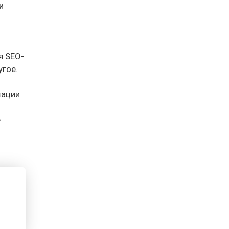
и
я SEO-
угое.
зации
е