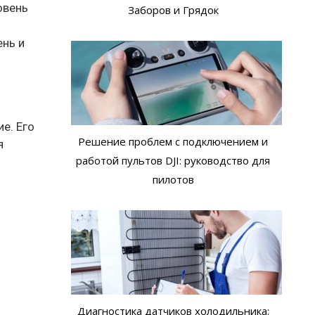
овень
Заборов и Грядок
ень и
е. Его
Решение проблем с подключением и
я
работой пультов DJI: руководство для
пилотов
Диагностика датчиков холодильника: