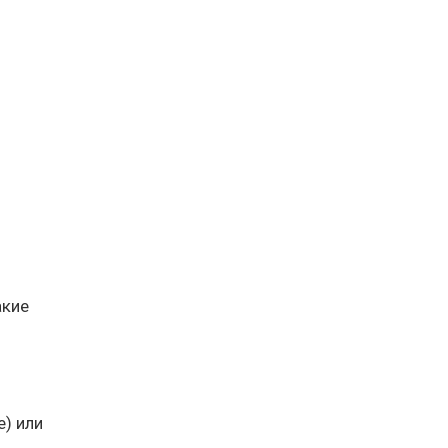
акие
е) или