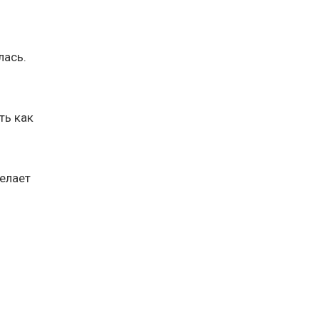
лась.
ть как
делает