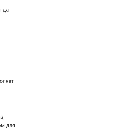
огда
воляет
й.
ом для