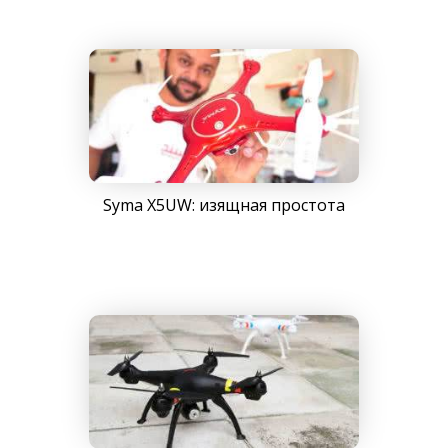
Syma X5UW: изящная простота