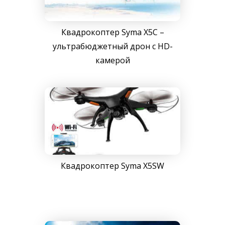
Квадрокоптер Syma X5C –
ультрабюджетный дрон с HD-
камерой
Квадрокоптер Syma X5SW