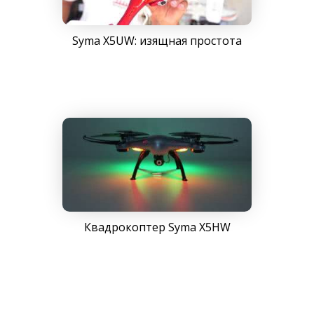
Syma X5UW: изящная простота
Квадрокоптер Syma X5HW