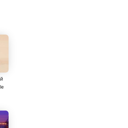
ий
le