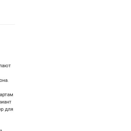
елают
она.
дартам
риант
ер для
я