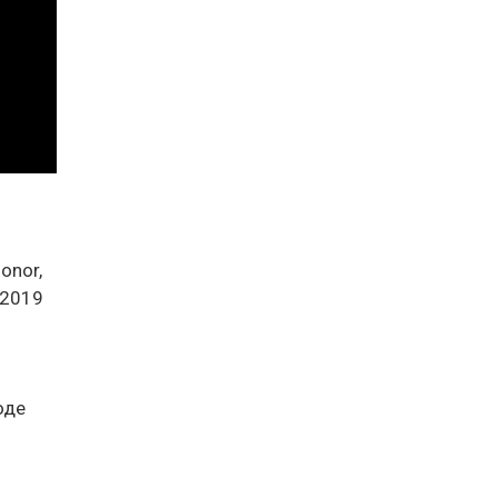
onor,
 2019
оде