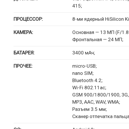
415;
ПРОЦЕССОР:
8-ми ядерный HiSilicon K
КАМЕРА:
Основная — 13 МП (F/1.80
Фронтальная — 24 МП;
БАТАРЕЯ:
3400 мАч;
ПРОЧЕЕ:
micro-USB;
nano SIM;
Bluetooth 4.2;
Wi-Fi 802.11ac;
GSM 900/1800/1900, 3G, 
MP3, AAC, WAV, WMA;
Разъем 3.5 мм;
Сканер отпечатка пальца