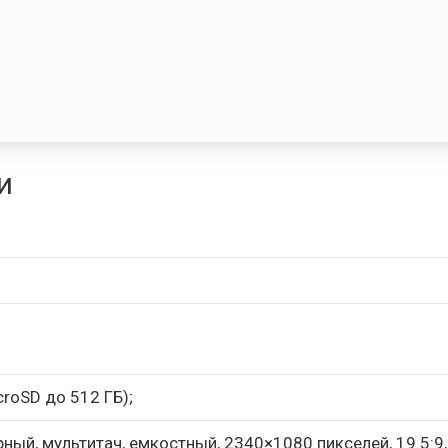
и
roSD до 512 ГБ);
орный, мультитач, емкостный, 2340×1080 пикселей, 19.5:9,