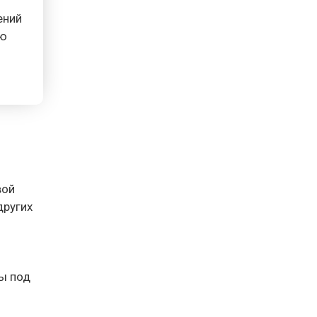
ений
ью
вой
других
ты под