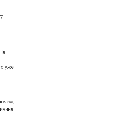
47
 Не
то уже
рочем,
ричине