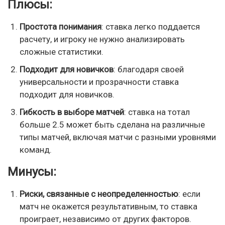
Плюсы:
Простота понимания
: ставка легко поддается
расчету, и игроку не нужно анализировать
сложные статистики.
Подходит для новичков
: благодаря своей
универсальности и прозрачности ставка
подходит для новичков.
Гибкость в выборе матчей
: ставка на тотал
больше 2.5 может быть сделана на различные
типы матчей, включая матчи с разными уровнями
команд.
Минусы:
Риски, связанные с неопределенностью
: если
матч не окажется результативным, то ставка
проиграет, независимо от других факторов.