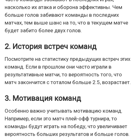
насколько их атака и оборона эффективны. Чем
больше голов забивают команды в последних
матчах, тем выше шанс на то, что в текущем матче
будет забито более двух голов.
2. История встреч команд
Посмотрите на статистику предыдущих встреч этих
команд. Если в прошлом они часто играли в
результативные матчи, то вероятность того, что
матч закончится с тоталом больше 2.5, возрастает.
3. Мотивация команд
Особенно важно учитывать мотивацию команд.
Например, если это матч плей-офф турнира, то
команды будут играть на победу, что увеличивает
вероятность больших результатов и больше голов.