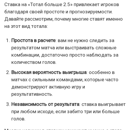
Ставка на «Тотал больше 2.5» привлекает игроков
благодаря своей простоте и прогнозируемости.
Давайте рассмотрим, почему многие ставят именно
на этот вид тотала:
Простота в расчете
: вам не нужно следить за
результатом матча или выстраивать сложные
комбинации, достаточно просто наблюдать за
количеством голов.
Высокая вероятность выигрыша
: особенно в
матчах с сильными командами, которые часто
демонстрируют активную игру и
результативность.
Независимость от результата
: ставка выигрывает
при любом исходе, если забито три или больше
голов.