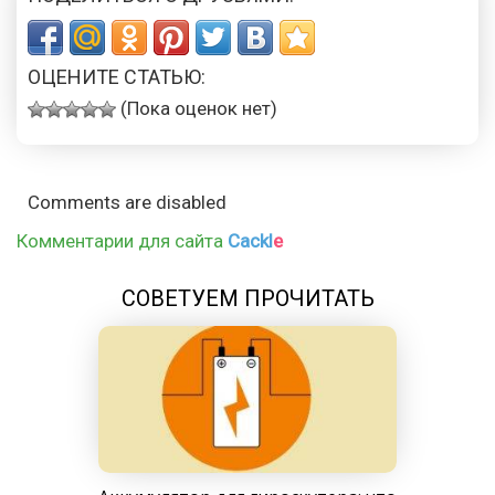
ОЦЕНИТЕ СТАТЬЮ:
(Пока оценок нет)
Comments are disabled
Комментарии для сайта
Cackl
e
СОВЕТУЕМ ПРОЧИТАТЬ