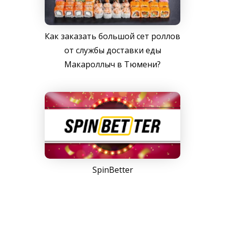
Как заказать большой сет роллов
от службы доставки еды
Макароллыч в Тюмени?
SpinBetter