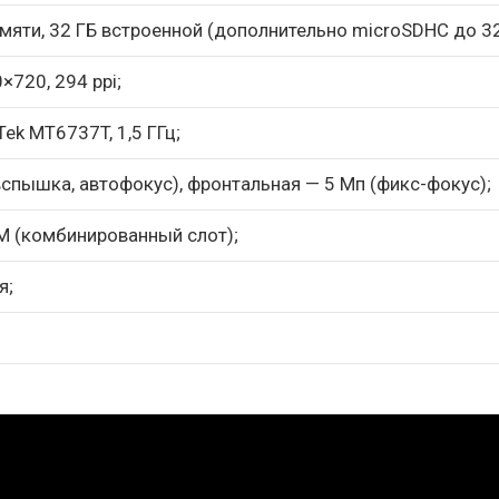
мяти, 32 ГБ встроенной (дополнительно microSDHC до 32
×720, 294 ppi;
ek MT6737T, 1,5 ГГц;
вспышка, автофокус), фронтальная — 5 Мп (фикс-фокус);
IM (комбинированный слот);
я;