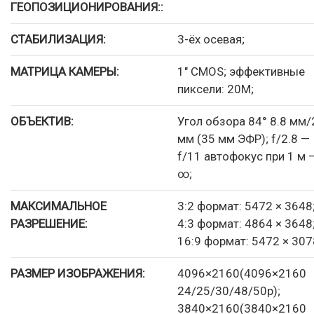
ГЕОПОЗИЦИОНИРОВАНИЯ::
СТАБИЛИЗАЦИЯ:
3-ёх осевая;
МАТРИЦА КАМЕРЫ:
1″ CMOS; эффективные
пиксели: 20M;
ОБЪЕКТИВ:
Угол обзора 84° 8.8 мм/
мм (35 мм ЭФР); f/2.8 —
f/11 автофокус при 1 м 
∞;
МАКСИМАЛЬНОЕ
3:2 формат: 5472 × 3648
РАЗРЕШЕНИЕ:
4:3 формат: 4864 × 3648
16:9 формат: 5472 × 307
РАЗМЕР ИЗОБРАЖЕНИЯ:
4096×2160(4096×2160
24/25/30/48/50p);
3840×2160(3840×2160