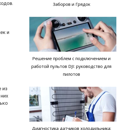
ходов.
Заборов и Грядок
ек и
Решение проблем с подключением и
работой пультов DJI: руководство для
пилотов
е из
 них
лько
Диагностика датчиков холодильника: