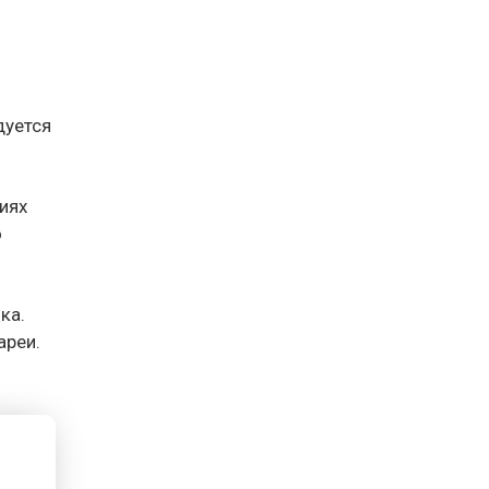
дуется
виях
о
ка.
ареи.