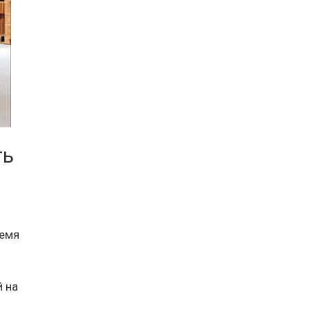
ть
ремя
й на